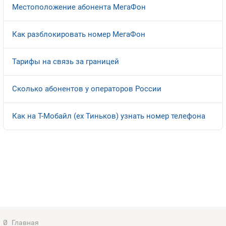
Местоположение абонента МегаФон
Оплата и доставка
Тарифы
Как разблокировать номер МегаФон
Контакты
Тарифы на связь за границей
Устройства
Сколько абонентов у операторов России
Как на Т-Мобайл (ex Тиньков) узнать номер телефона