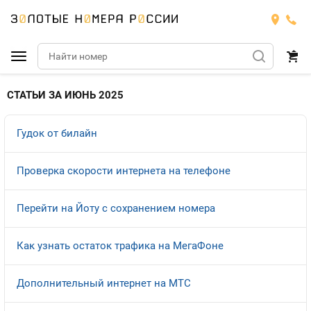
Подобрать номер
СТАТЬИ ЗА ИЮНЬ 2025
МТС
Гудок от билайн
Билайн
МТС
Проверка скорости интернета на телефоне
Мегафон
Номера
БИЛАЙН
Перейти на Йоту с сохранением номера
Теле2
Тарифы
МЕГАФОН
Номера
Как узнать остаток трафика на МегаФоне
Йота
Тарифы
ТЕЛЕ2
Дополнительный интернет на МТС
Продать номер
Тарифы
ЙОТА