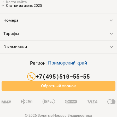
Карта сайта
Статьи за июнь 2025
Номера
Тарифы
Все номера
Продать номер
О компании
Выгодные тарифы
Пополнить баланс
Все тарифы
Контакты
Приморский край
Регион:
Партнерам
+7(495)510-55-55
Оплата и доставка
Обратный звонок
Карта сайта
© 2026 Золотые Номера Владивостока