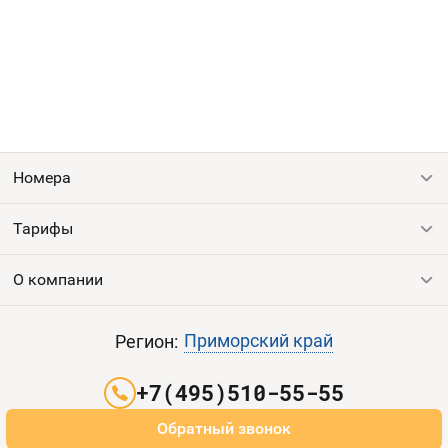
Номера
Тарифы
Все номера
Продать номер
О компании
Выгодные тарифы
Пополнить баланс
Все тарифы
Контакты
Приморский край
Регион:
Партнерам
+7(495)510-55-55
Оплата и доставка
Обратный звонок
Карта сайта