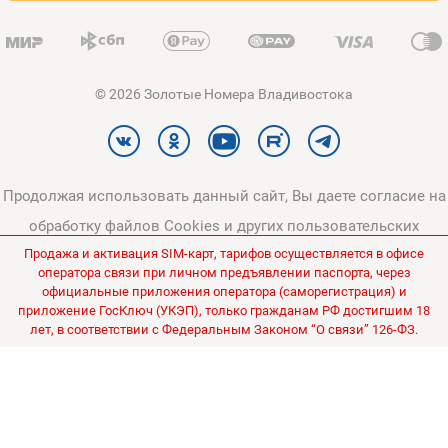
© 2026 Золотые Номера Владивостока
Продолжая использовать данный сайт, Вы даете согласие на
обработку файлов Cookies и других пользовательских
Продажа и активация SIM-карт, тарифов осуществляется в офисе
данных, в соответствии с
Политикой конфиденциальности
и
оператора связи при личном предъявлении паспорта, через
Политикой в отношении обработки персональных данных
.
официальные приложения оператора (саморегистрация) и
приложение ГосКлюч (УКЭП), только гражданам РФ достигшим 18
Все цены на сайте указаны без НДС.
лет, в соответствии с Федеральным Законом “О связи” 126-ФЗ.