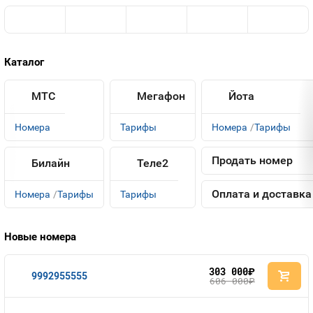
Оплата и доставка
Тарифы
Контакты
Каталог
Устройства
МТС
Мегафон
Йота
Номера
Тарифы
Номера
Тарифы
Продать номер
Билайн
Теле2
Оплата и доставка
Номера
Тарифы
Тарифы
Новые номера
303 000
руб.
9992955555
606 000
руб.