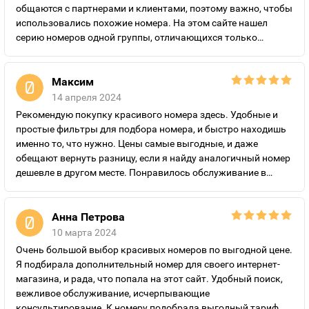
общаются с партнерами и клиентами, поэтому важно, чтобы
использовались похожие номера. На этом сайте нашел
серию номеров одной группы, отличающихся только
последними цифрами, приятно порадовали цены, а также
подключение выгодных и недорогих по цене тарифов.
Рекомендую “Золотые номера России” всем, кто планирует
Максим
подключить красивый номер на выгодных условиях.
14 апреля 2024
Рекомендую покупку красивого номера здесь. Удобные и
простые фильтры для подбора номера, и быстро находишь
именно то, что нужно. Цены самые выгодные, и даже
обещают вернуть разницу, если я найду аналогичный номер
дешевле в другом месте. Понравилось обслуживание в
компании, все быстро оформили, удобные варианты оплаты
за подключение.
Анна Петрова
10 марта 2024
Очень большой выбор красивых номеров по выгодной цене.
Я подбирала дополнительный номер для своего интернет-
магазина, и рада, что попала на этот сайт. Удобный поиск,
вежливое обслуживание, исчерпывающие
консультирование. К номеру подобрала выгодный тариф,