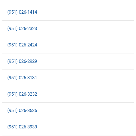
(951) 026-1414
(951) 026-2323
(951) 026-2424
(951) 026-2929
(951) 026-3131
(951) 026-3232
(951) 026-3535
(951) 026-3939