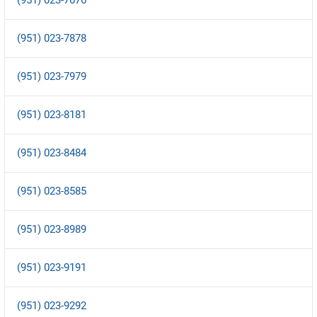
(951) 023-7676
(951) 023-7878
(951) 023-7979
(951) 023-8181
(951) 023-8484
(951) 023-8585
(951) 023-8989
(951) 023-9191
(951) 023-9292