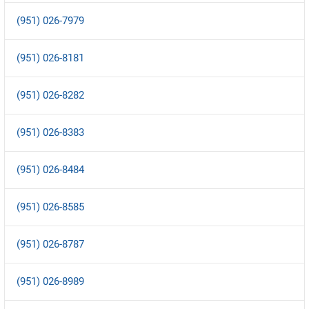
(951) 026-7979
(951) 026-8181
(951) 026-8282
(951) 026-8383
(951) 026-8484
(951) 026-8585
(951) 026-8787
(951) 026-8989