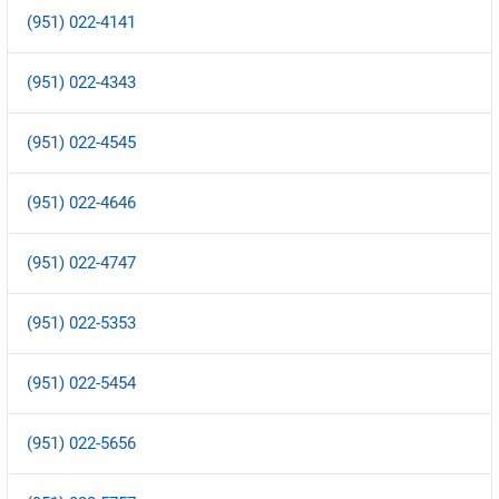
(951) 022-4141
(951) 022-4343
(951) 022-4545
(951) 022-4646
(951) 022-4747
(951) 022-5353
(951) 022-5454
(951) 022-5656