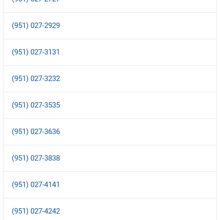
(951) 027-2929
(951) 027-3131
(951) 027-3232
(951) 027-3535
(951) 027-3636
(951) 027-3838
(951) 027-4141
(951) 027-4242