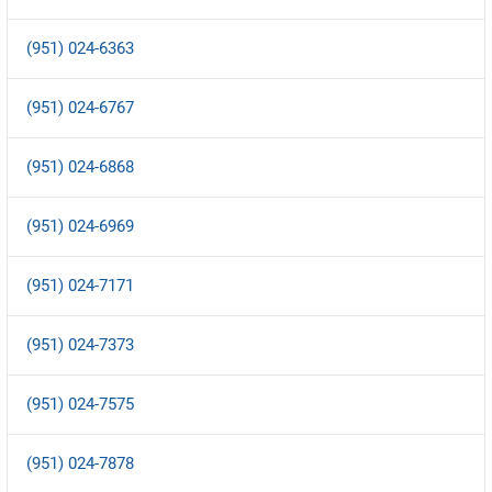
(951) 024-6363
(951) 024-6767
(951) 024-6868
(951) 024-6969
(951) 024-7171
(951) 024-7373
(951) 024-7575
(951) 024-7878