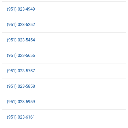
(951) 023-4949
(951) 023-5252
(951) 023-5454
(951) 023-5656
(951) 023-5757
(951) 023-5858
(951) 023-5959
(951) 023-6161