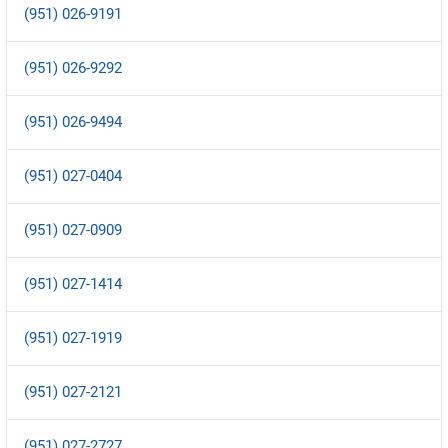
(951) 026-9191
(951) 026-9292
(951) 026-9494
(951) 027-0404
(951) 027-0909
(951) 027-1414
(951) 027-1919
(951) 027-2121
(951) 027-2727