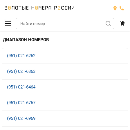
Подобрать номер
ДИАПАЗОН НОМЕРОВ
МТС
(951) 021-6262
Билайн
МТС
(951) 021-6363
Мегафон
Номера
БИЛАЙН
(951) 021-6464
Теле2
Тарифы
МЕГАФОН
Номера
(951) 021-6767
Йота
Тарифы
ТЕЛЕ2
(951) 021-6969
Продать номер
Тарифы
ЙОТА