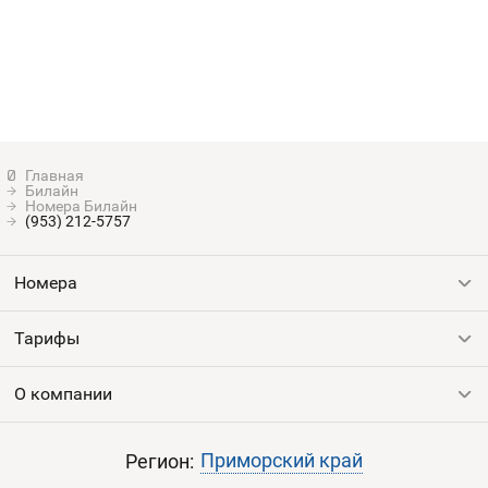
Билайн
Номера Билайн
(953) 212-5757
Номера
Тарифы
Все номера
Продать номер
О компании
Выгодные тарифы
Пополнить баланс
Все тарифы
Контакты
Приморский край
Регион: