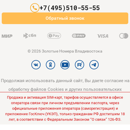
Партнерам
+7(495)510-55-55
Оплата и доставка
Обратный звонок
Карта сайта
© 2026 Золотые Номера Владивостока
Продолжая использовать данный сайт, Вы даете согласие на
обработку файлов Cookies и других пользовательских
Продажа и активация SIM-карт, тарифов осуществляется в офисе
данных, в соответствии с
Политикой конфиденциальности
и
оператора связи при личном предъявлении паспорта, через
Политикой в отношении обработки персональных данных
.
официальные приложения оператора (саморегистрация) и
приложение ГосКлюч (УКЭП), только гражданам РФ достигшим 18
Все цены на сайте указаны без НДС.
лет, в соответствии с Федеральным Законом “О связи” 126-ФЗ.