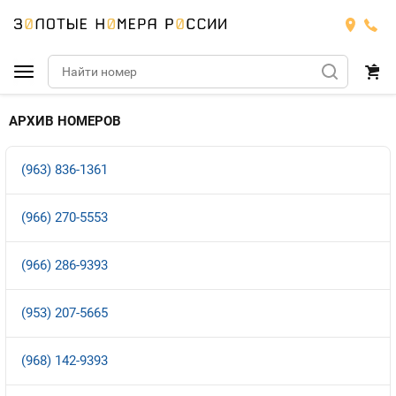
Подобрать номер
АРХИВ НОМЕРОВ
МТС
(963) 836-1361
Билайн
МТС
(966) 270-5553
Мегафон
Номера
БИЛАЙН
(966) 286-9393
Теле2
Тарифы
МЕГАФОН
Номера
(953) 207-5665
Йота
Тарифы
ТЕЛЕ2
(968) 142-9393
Продать номер
Тарифы
ЙОТА