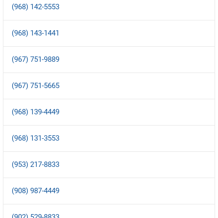
(968) 142-5553
Оплата и доставка
Тарифы
(968) 143-1441
Контакты
(967) 751-9889
Устройства
(967) 751-5665
(968) 139-4449
(968) 131-3553
(953) 217-8833
(908) 987-4449
(902) 529-8833