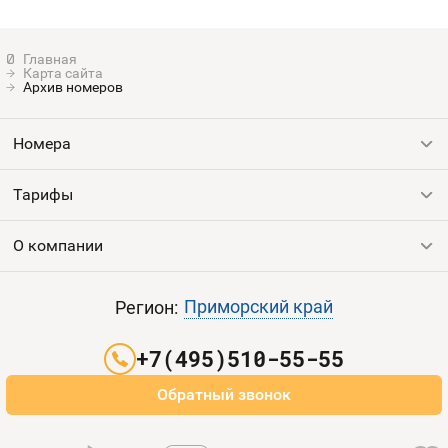
Карта сайта
Архив номеров
Номера
Тарифы
Все номера
Продать номер
О компании
Выгодные тарифы
Пополнить баланс
Все тарифы
Контакты
Приморский край
Регион:
Партнерам
+7(495)510-55-55
Оплата и доставка
Обратный звонок
Карта сайта