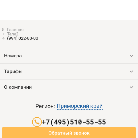
Теле2
(994) 022-80-00
Номера
Тарифы
Все номера
Продать номер
О компании
Выгодные тарифы
Пополнить баланс
Все тарифы
Контакты
Приморский край
Регион:
Партнерам
+7(495)510-55-55
Оплата и доставка
Обратный звонок
Карта сайта