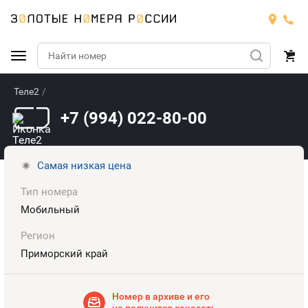
Теле2
Подобрать номер
+7 (994) 022-80-00
МТС
Билайн
МТС
Самая низкая цена
Тип номера
Мегафон
Номера
БИЛАЙН
Мобильный
Теле2
Тарифы
МЕГАФОН
Регион
Номера
Приморский край
Йота
Тарифы
ТЕЛЕ2
Продать номер
Тарифы
Номер в архиве и его
ЙОТА