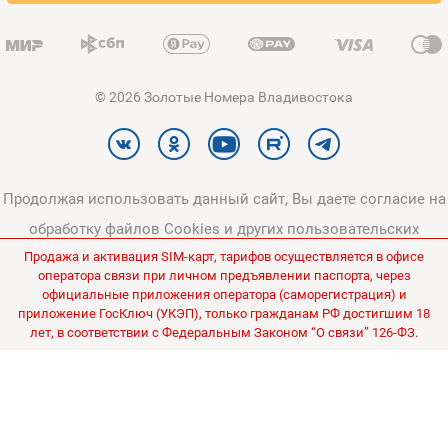
© 2026 Золотые Номера Владивостока
Продолжая использовать данный сайт, Вы даете согласие на
обработку файлов Cookies и других пользовательских
Продажа и активация SIM-карт, тарифов осуществляется в офисе
данных, в соответствии с
Политикой конфиденциальности
и
оператора связи при личном предъявлении паспорта, через
Политикой в отношении обработки персональных данных
.
официальные приложения оператора (саморегистрация) и
приложение ГосКлюч (УКЭП), только гражданам РФ достигшим 18
Все цены на сайте указаны без НДС.
лет, в соответствии с Федеральным Законом “О связи” 126-ФЗ.