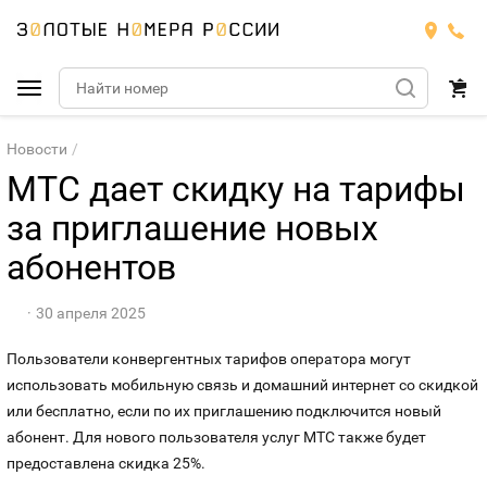
Подобрать номер
Новости
МТС дает скидку на тарифы
МТС
за приглашение новых
Билайн
абонентов
МТС
Мегафон
Номера
БИЛАЙН
30 апреля 2025
Пользователи конвергентных тарифов оператора могут
Теле2
Тарифы
МЕГАФОН
Номера
использовать мобильную связ
ь
и домашний интернет со скидкой
или бесплатно, если по их приглашению подключится новый
Йота
Тарифы
ТЕЛЕ2
абонент. Для нового пользователя услуг МТС также будет
предоставлена скидка 25%.
Продать номер
Тарифы
ЙОТА