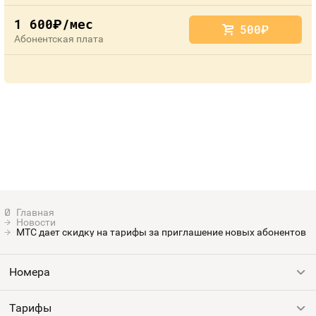
1 600
/мес
руб.
500
руб.
Абонентская плата
Новости
МТС дает скидку на тарифы за приглашение новых абонентов
Номера
Тарифы
Все номера