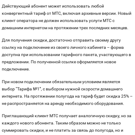
Действующий абонент может использовать любой
Оплата и доставка
Тарифы
конвергентный тариф от МТС, включая архивные версии. Новый
клиент оператора не должен использовать услуги МТС с
Контакты
домашним интернетом на протяжении трех последних месяцев.
Устройства
Для получения скидки, достаточно отправить своему другу
ссылку на подключени
е
из своего личного кабинета – форма
доступн
а
при использовании тарифного пакета, участвующего в
предложении. По полученной ссылк
е
оформляется новое
подключение.
При новом подключении обязательным условием является
выбор “Тарифа №1”, с выбором нужной скорости домашнего
интернета. На протяжении полугода на тариф будет скидка 25% –
не распространяется на аренду необходимого оборудования.
Приглашающий клиент МТС получает аналогичную скидку, но за
каждого нового абонента. Таким образом можно не только
суммировать скидки, и не платить за связь до полугода, но и