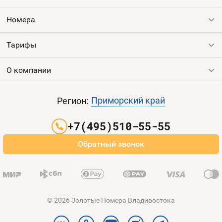
Оплата и доставка
Тарифы
Номера
Контакты
Тарифы
Все номера
Продать номер
Устройства
О компании
Выгодные тарифы
Пополнить баланс
Все тарифы
Контакты
Приморский край
Регион:
Партнерам
+7(495)510-55-55
Оплата и доставка
Обратный звонок
Карта сайта
© 2026 Золотые Номера Владивостока