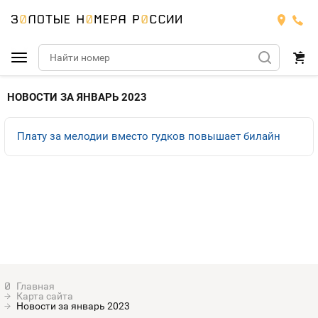
Подобрать номер
НОВОСТИ ЗА ЯНВАРЬ 2023
МТС
Плату за мелодии вместо гудков повышает билайн
Билайн
МТС
Мегафон
Номера
БИЛАЙН
Теле2
Тарифы
МЕГАФОН
Номера
Йота
Тарифы
ТЕЛЕ2
Карта сайта
Продать номер
Тарифы
Новости за январь 2023
ЙОТА