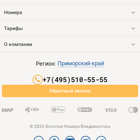
Оплата и доставка
Тарифы
Номера
Контакты
Тарифы
Все номера
Продать номер
Устройства
О компании
Выгодные тарифы
Пополнить баланс
Все тарифы
Контакты
Приморский край
Регион:
Партнерам
+7(495)510-55-55
Оплата и доставка
Обратный звонок
Карта сайта
© 2026 Золотые Номера Владивостока