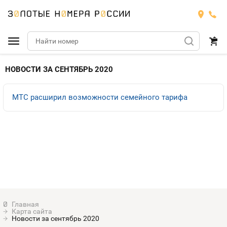
Подобрать номер
НОВОСТИ ЗА СЕНТЯБРЬ 2020
МТС
МТС расширил возможности семейного тарифа
Билайн
МТС
Мегафон
Номера
БИЛАЙН
Теле2
Тарифы
МЕГАФОН
Номера
Йота
Тарифы
ТЕЛЕ2
Карта сайта
Продать номер
Тарифы
Новости за сентябрь 2020
ЙОТА