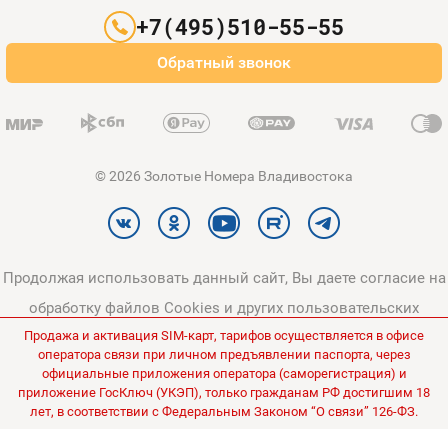
Партнерам
+7(495)510-55-55
Оплата и доставка
Обратный звонок
Карта сайта
© 2026 Золотые Номера Владивостока
Продолжая использовать данный сайт, Вы даете согласие на
обработку файлов Cookies и других пользовательских
Продажа и активация SIM-карт, тарифов осуществляется в офисе
данных, в соответствии с
Политикой конфиденциальности
и
оператора связи при личном предъявлении паспорта, через
Политикой в отношении обработки персональных данных
.
официальные приложения оператора (саморегистрация) и
приложение ГосКлюч (УКЭП), только гражданам РФ достигшим 18
Все цены на сайте указаны без НДС.
лет, в соответствии с Федеральным Законом “О связи” 126-ФЗ.