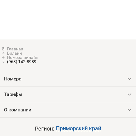
Билайн
Номера Билайн
(968) 142-8989
Номера
Тарифы
Все номера
Продать номер
О компании
Выгодные тарифы
Пополнить баланс
Все тарифы
Контакты
Приморский край
Регион: