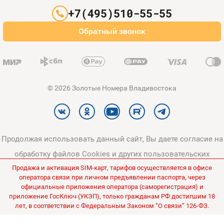
Партнерам
+7(495)510-55-55
Оплата и доставка
Обратный звонок
Карта сайта
© 2026 Золотые Номера Владивостока
Продолжая использовать данный сайт, Вы даете согласие на
обработку файлов Cookies и других пользовательских
Продажа и активация SIM-карт, тарифов осуществляется в офисе
данных, в соответствии с
Политикой конфиденциальности
и
оператора связи при личном предъявлении паспорта, через
Политикой в отношении обработки персональных данных
.
официальные приложения оператора (саморегистрация) и
приложение ГосКлюч (УКЭП), только гражданам РФ достигшим 18
Все цены на сайте указаны без НДС.
лет, в соответствии с Федеральным Законом “О связи” 126-ФЗ.