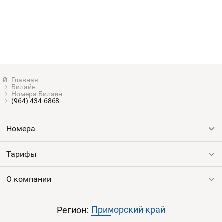
Билайн
Номера Билайн
(964) 434-6868
Номера
Тарифы
Все номера
Продать номер
О компании
Выгодные тарифы
Пополнить баланс
Все тарифы
Контакты
Приморский край
Регион: