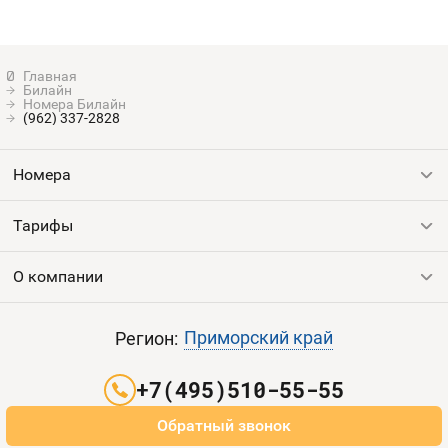
Билайн
Номера Билайн
(962) 337-2828
Номера
Тарифы
Все номера
Продать номер
О компании
Выгодные тарифы
Пополнить баланс
Все тарифы
Контакты
Приморский край
Регион:
Партнерам
+7(495)510-55-55
Оплата и доставка
Обратный звонок
Карта сайта