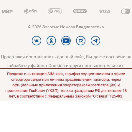
© 2026 Золотые Номера Владивостока
Продолжая использовать данный сайт, Вы даете согласие на
обработку файлов Cookies и других пользовательских
Продажа и активация SIM-карт, тарифов осуществляется в офисе
данных, в соответствии с
Политикой конфиденциальности
и
оператора связи при личном предъявлении паспорта, через
Политикой в отношении обработки персональных данных
.
официальные приложения оператора (саморегистрация) и
приложение ГосКлюч (УКЭП), только гражданам РФ достигшим 18
Все цены на сайте указаны без НДС.
лет, в соответствии с Федеральным Законом “О связи” 126-ФЗ.