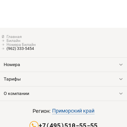
Билайн
Номера Билайн
(962) 333-5454
Номера
Тарифы
Все номера
Продать номер
О компании
Выгодные тарифы
Пополнить баланс
Все тарифы
Контакты
Приморский край
Регион:
Партнерам
+7(495)510-55-55