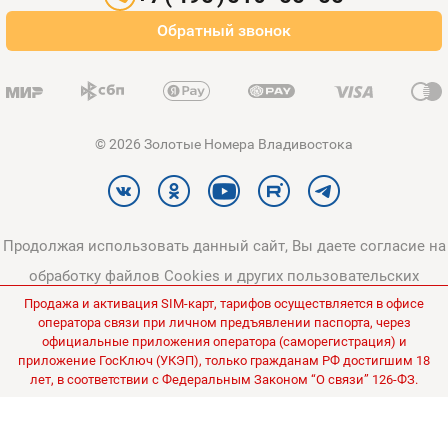
Оплата и доставка
Обратный звонок
Карта сайта
© 2026 Золотые Номера Владивостока
Продолжая использовать данный сайт, Вы даете согласие на
обработку файлов Cookies и других пользовательских
Продажа и активация SIM-карт, тарифов осуществляется в офисе
данных, в соответствии с
Политикой конфиденциальности
и
оператора связи при личном предъявлении паспорта, через
Политикой в отношении обработки персональных данных
.
официальные приложения оператора (саморегистрация) и
приложение ГосКлюч (УКЭП), только гражданам РФ достигшим 18
Все цены на сайте указаны без НДС.
лет, в соответствии с Федеральным Законом “О связи” 126-ФЗ.